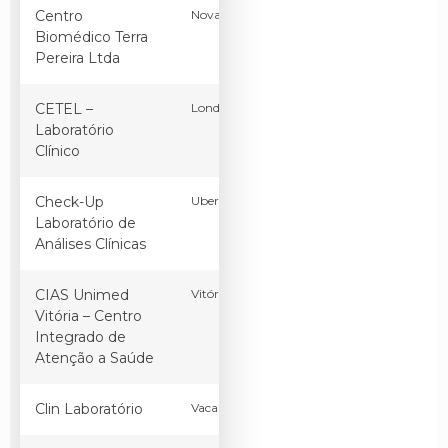
Centro
Nova Iguaçu
RJ
Brasil
Biomédico Terra
Pereira Ltda
CETEL –
Londrina
PR
Brasil
Laboratório
Clínico
Check-Up
Uberlândia
MG
Brasil
Laboratório de
Análises Clínicas
CIAS Unimed
Vitória
ES
Brasil
Vitória – Centro
Integrado de
Atenção a Saúde
Clin Laboratório
Vacaria
RS
Brasil