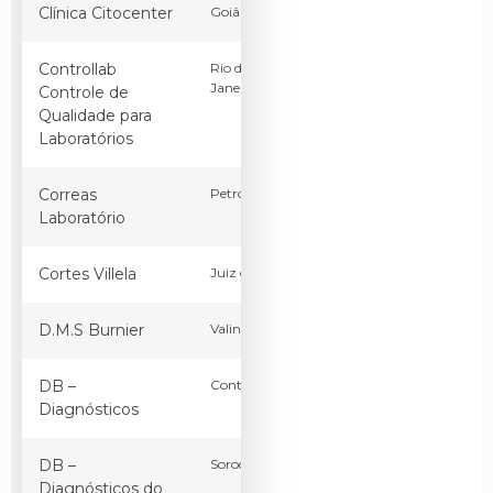
Clínica Citocenter
Goiânia
GO
Brasil
Controllab
Rio de
RJ
Brasil
Janeiro
Controle de
Qualidade para
Laboratórios
Correas
Petrópolis
RJ
Brasil
Laboratório
Cortes Villela
Juiz de Fora
MG
Brasil
D.M.S Burnier
Valinhos
SP
Brasil
DB –
Contagem
MG
Brasil
Diagnósticos
DB –
Sorocaba
SP
Brasil
Diagnósticos do