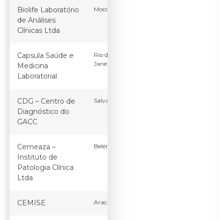
Biolife Laboratório
Mococa
SP
Brasil
de Análises
Clínicas Ltda
Capsula Saúde e
Rio de
RJ
Brasil
Janeiro
Medicina
Laboratorial
CDG – Centro de
Salvador
BA
Brasil
Diagnóstico do
GACC
Cemeaza –
Belém
PA
Brasil
Instituto de
Patologia Clínica
Ltda
CEMISE
Aracaju
SE
Brasil