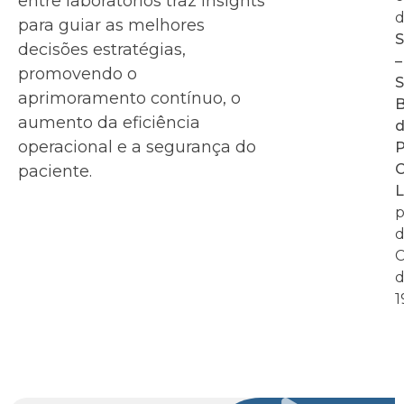
entre laboratórios traz insights
d
para guiar as melhores
decisões estratégias,
–
promovendo o
S
aprimoramento contínuo, o
B
aumento da eficiência
operacional e a segurança do
P
C
paciente.
L
p
d
C
d
1