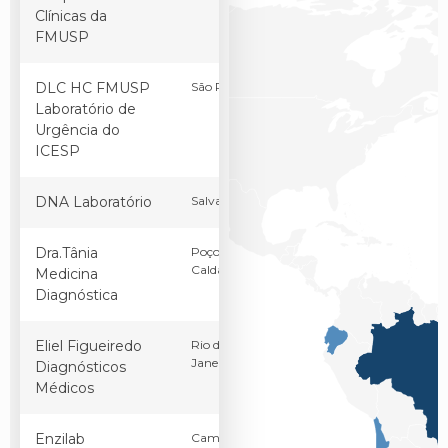
Clínicas da
FMUSP
DLC HC FMUSP
São Paulo
SP
Brasil
Laboratório de
Urgência do
ICESP
DNA Laboratório
Salvador
BA
Brasil
Dra.Tânia
Poços de
MG
Brasil
Caldas
Medicina
Diagnóstica
Eliel Figueiredo
Rio de
RJ
Brasil
Janeiro
Diagnósticos
Médicos
Enzilab
Campina
PB
Brasil