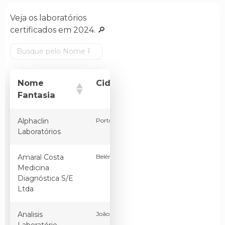
Veja os laboratórios
certificados em 2024. 🔎
Nome
Cidade
UF
País
Fantasia
Alphaclin
Porto Velho
RO
Brasil
Laboratórios
Amaral Costa
Belém
PA
Brasil
Medicina
Diagnóstica S/E
Ltda
Analisis
João Pessoa
PB
Brasil