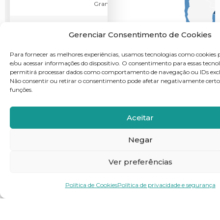
Grande
EURODiagnostics
São Caetano
SP
Brasil
Gerenciar Consentimento de Cookies
do Sul
– EUROIMMUN
Brasil Medicina
Para fornecer as melhores experiências, usamos tecnologias como cookies
Diagnóstica
e/ou acessar informações do dispositivo. O consentimento para essas tecno
permitirá processar dados como comportamento de navegação ou IDs exclus
Não consentir ou retirar o consentimento pode afetar negativamente certos
Fertilab S.A.
Montevideo
–
Uruguay
funções.
Fundação de
Belo
MG
Brasil
Aceitar
Horizonte
Desenvolvimento
da Pesquisa –
Negar
Hospital Risoleta
Tolentino Neves
Ver preferências
Gram Laboratório
Rio Bonito
RJ
Brasil
Política de Cookies
Política de privacidade e segurança
Guthrie Pesquisa
Brasília
DF
Brasil
e Diagnóstico