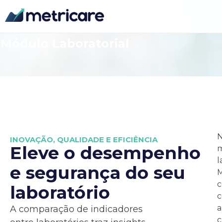
Início
Soluções
Módulo Laboratorial
INOVAÇÃO, QUALIDADE E EFICIÊNCIA
Eleve o desempenho
l
e segurança do seu
M
c
laboratório
a
A comparação de indicadores
c