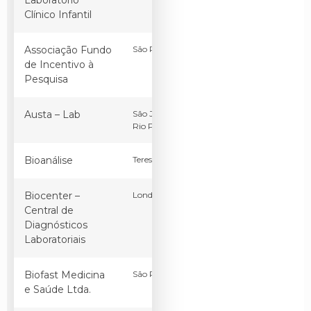
Laboratório
Clínico Infantil
Associação Fundo
São Paulo
SP
Brasil
de Incentivo à
Pesquisa
Austa – Lab
São José do
SP
Brasil
Rio Preto
Bioanálise
Teresina
PI
Brasil
Biocenter –
Londrina
PR
Brasil
Central de
Diagnósticos
Laboratoriais
Biofast Medicina
São Paulo
SP
Brasil
e Saúde Ltda.