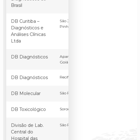
Brasil
DB Curitiba –
São José dos
PR
Brasil
Pinhais
Diagnósticos e
Análises Clínicas
Ltda
DB Diagnósticos
Aparecida de
GO
Brasil
Goiânia
DB Diagnósticos
Recife
PE
Brasil
DB Molecular
São Paulo
SP
Brasil
DB Toxicológico
Sorocaba
SP
Brasil
Divisão de Lab.
São Paulo
SP
Brasil
Central do
Hospital das